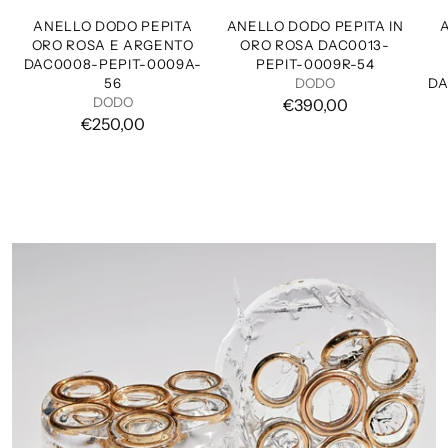
ANELLO DODO PEPITA
ANELLO DODO PEPITA IN
ORO ROSA E ARGENTO
ORO ROSA DAC0013-
DAC0008-PEPIT-0009A-
PEPIT-0009R-54
56
DODO
DA
DODO
€390,00
€250,00