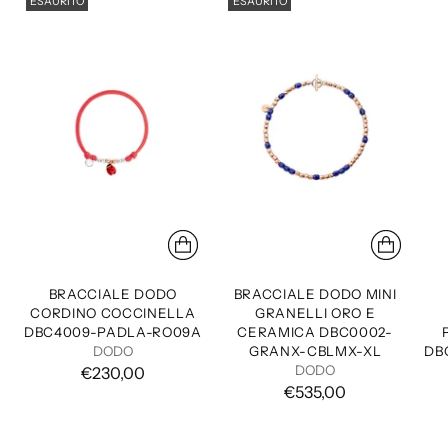
ESAURITO
ESAURITO
BRACCIALE DODO
BRACCIALE DODO MINI
CORDINO COCCINELLA
GRANELLI ORO E
DBC4009-PADLA-RO09A
CERAMICA DBC0002-
DODO
GRANX-CBLMX-XL
DB
DODO
€230,00
€535,00