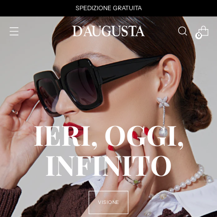
SPEDIZIONE GRATUITA
0
IERI, OGGI,
INFINITO
VISIONE