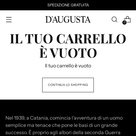
SPEDIZIONE GRATUITA
0
IL TUO CARRELLO
È VUOTO
Il tuo carrello è vuoto
CONTINUA LO SHOPPING
Nel 1939, a Catania, comincia l’avventura di un uomo
semplice ma tenace che pone le basi di un grande
successo. È proprio agli albori della seconda Guerra