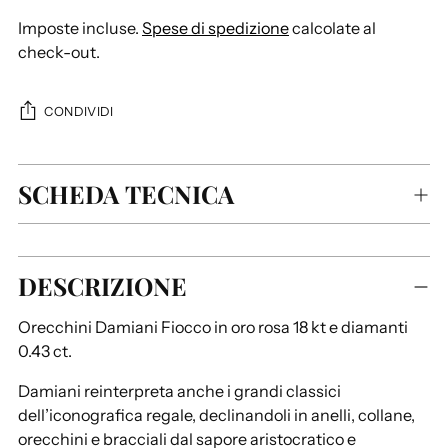
Imposte incluse.
Spese di spedizione
calcolate al
check-out.
CONDIVIDI
SCHEDA TECNICA
Aggiungere
DESCRIZIONE
un
prodotto
Orecchini Damiani Fiocco in oro rosa 18 kt e diamanti
al
0.43 ct.
carrello...
Damiani reinterpreta anche i grandi classici
dell’iconografica regale, declinandoli in anelli, collane,
orecchini e bracciali dal sapore aristocratico e