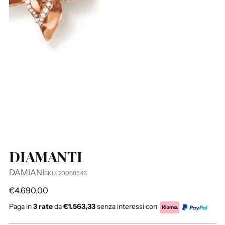
DIAMANTI
DAMIANI
SKU: 20068546
Prezzo
€4.690,00
di
Paga in
3 rate
da
€1.563,33
senza interessi con
listino