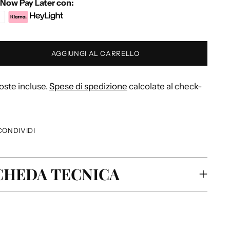
Now Pay Later con:
AGGIUNGI AL CARRELLO
ste incluse.
Spese di spedizione
calcolate al check-
CONDIVIDI
CHEDA TECNICA
iungere