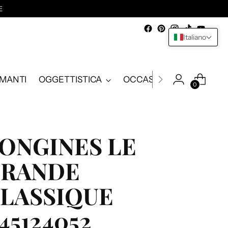
E
Italiano
AMANTI
OGGETTISTICA
OCCASIONI
0
ONGINES LE
RANDE
LASSIQUE
45124052