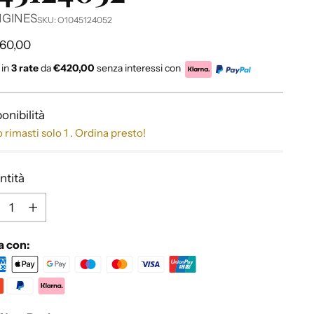
GINES
SKU: O1045124052
zzo
260,00
 in
3 rate
da
€420,00
senza interessi con
no
onibilità
 rimasti solo 1 . Ordina presto!
ntità
ntità
a con: