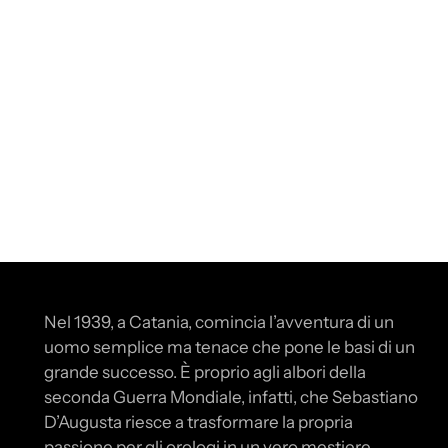
Nel 1939, a Catania, comincia l’avventura di un
uomo semplice ma tenace che pone le basi di un
grande successo. È proprio agli albori della
seconda Guerra Mondiale, infatti, che Sebastiano
D’Augusta riesce a trasformare la propria
passione per gli orologi in un vero mestiere.