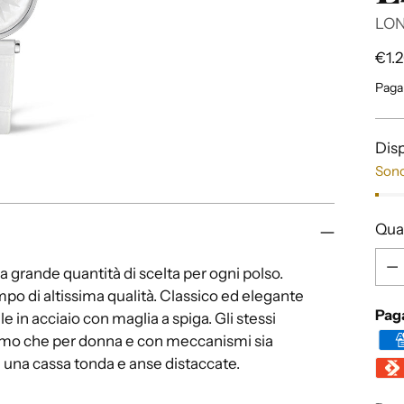
LON
Pre
€1.
di
Paga
listi
Disp
Sono
Qua
Qua
a grande quantità di scelta per ogni polso.
mpo di altissima qualità. Classico ed elegante
Pag
le in acciaio con maglia a spiga. Gli stessi
uomo che per donna e con meccanismi sia
 una cassa tonda e anse distaccate.