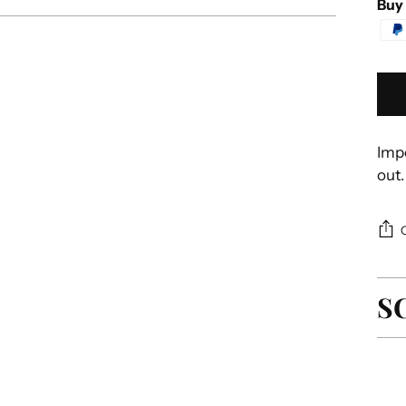
Buy 
Impo
out.
S
Agg
un