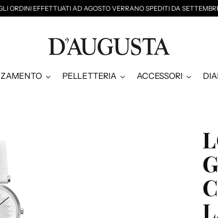
GLI ORDINI EFFETTUATI AD AGOSTO VERRANO SPEDITI DA SETTEMBR
NZAMENTO
PELLETTERIA
ACCESSORI
DI
L
G
C
L