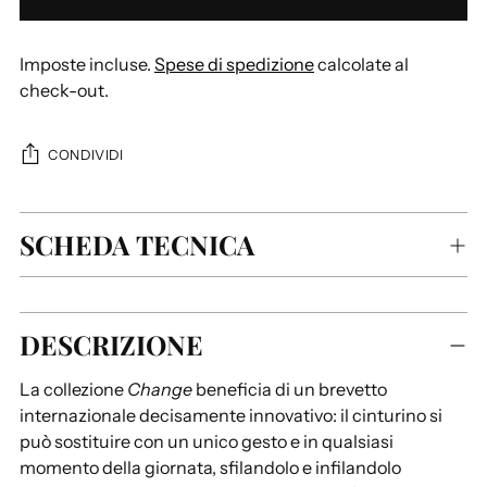
Imposte incluse.
Spese di spedizione
calcolate al
check-out.
CONDIVIDI
SCHEDA TECNICA
Aggiungere
DESCRIZIONE
un
prodotto
La collezione
Change
beneficia di un brevetto
al
internazionale decisamente innovativo: il cinturino si
carrello...
può sostituire con un unico gesto e in qualsiasi
momento della giornata, sfilandolo e infilandolo