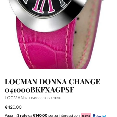
LOCMAN DONNA CHANGE
041000BKFXAGPSF
LOCMAN
SKU: 041000BKFXAGPSF
Prezzo
€420,00
di
Paga in
3 rate
da
€140,00
senza interessi con