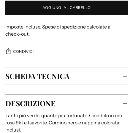
AGGIUNGI AL CARRELLO
Imposte incluse.
Spese di spedizione
calcolate al
check-out.
CONDIVIDI
SCHEDA TECNICA
Aggiungere
DESCRIZIONE
un
prodotto
Tanto più verde, quanto più fortunato. Ciondolo in oro
al
rosa 9kt e tsavorite. Cordino nero e nappina colorata
carrello...
inclusi.