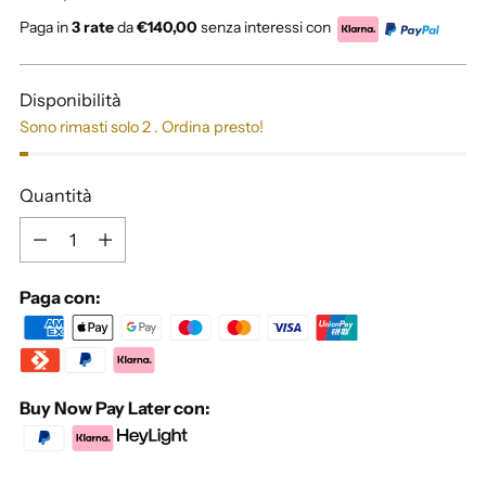
di
Paga in
3 rate
da
€140,00
senza interessi con
listino
Disponibilità
Sono rimasti solo 2 . Ordina presto!
Quantità
Quantità
Paga con:
Buy Now Pay Later con: