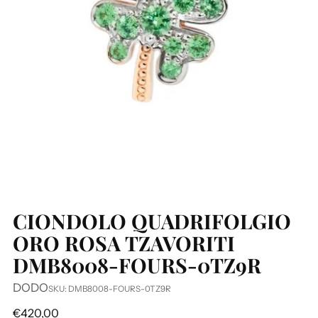
CIONDOLO QUADRIFOLGIO
ORO ROSA TZAVORITI
DMB8008-FOURS-0TZ9R
DODO
SKU: DMB8008-FOURS-0TZ9R
Prezzo
€420,00