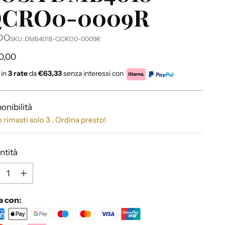
CRO0-0009R
DO
SKU: DMB4018-QCRO0-0009R
zzo
0,00
 in
3 rate
da
€63,33
senza interessi con
no
onibilità
 rimasti solo 3 . Ordina presto!
ntità
ntità
a con: