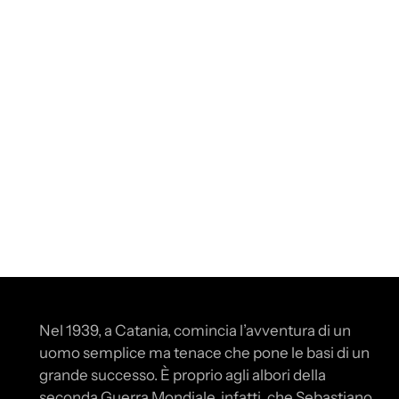
Nel 1939, a Catania, comincia l’avventura di un
uomo semplice ma tenace che pone le basi di un
grande successo. È proprio agli albori della
seconda Guerra Mondiale, infatti, che Sebastiano