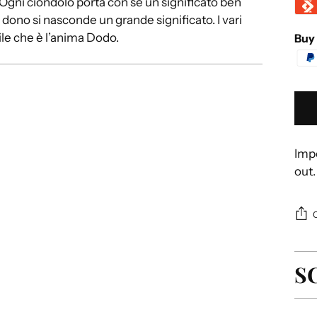
 Ogni ciondolo porta con sé un significato ben
 dono si nasconde un grande significato. I vari
le che è l’anima Dodo.
Buy 
Impo
out.
S