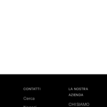
Agg
un
pro
al
carre
CONTATTI
LA NOSTRA
AZIENDA
Cerca
CHI SIAMO