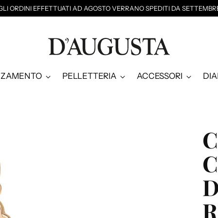
GLI ORDINI EFFETTUATI AD AGOSTO VERRANO SPEDITI DA SETTEMBR
NZAMENTO
PELLETTERIA
ACCESSORI
DI
C
C
D
R