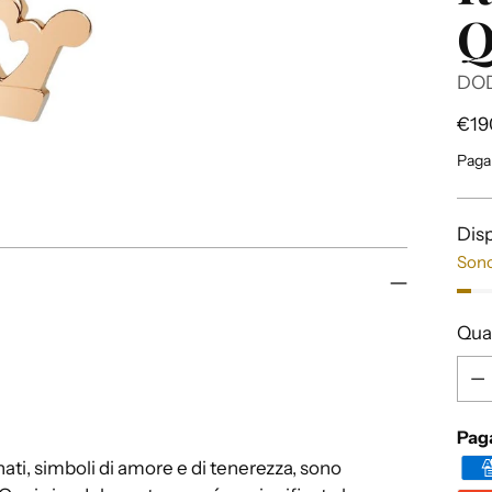
Q
DO
Pre
€19
di
Paga
listi
Disp
Sono
Qua
Qua
Pag
nati, simboli di amore e di tenerezza, sono