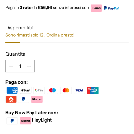
di
Paga in
3 rate
da
€56,66
senza interessi con
listino
Disponibilità
Sono rimasti solo 12 . Ordina presto!
Quantità
Quantità
Paga con:
Buy Now Pay Later con: