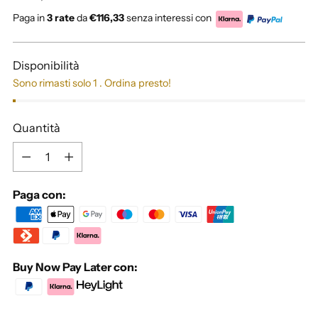
di
Paga in
3 rate
da
€116,33
senza interessi con
listino
Disponibilità
Sono rimasti solo 1 . Ordina presto!
Quantità
Quantità
Paga con:
Buy Now Pay Later con: