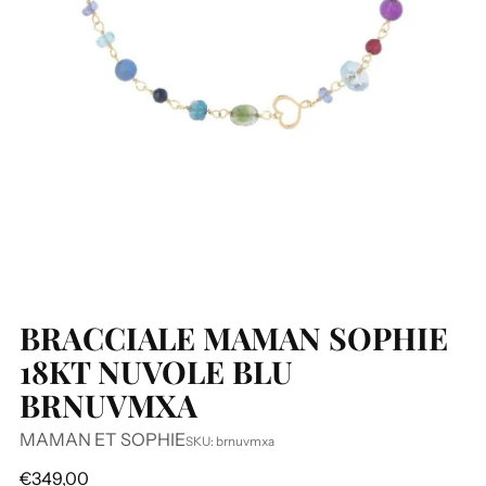
BRACCIALE MAMAN SOPHIE
18KT NUVOLE BLU
BRNUVMXA
MAMAN ET SOPHIE
SKU: brnuvmxa
Prezzo
€349,00