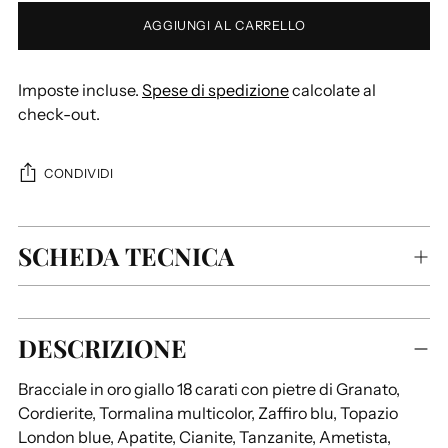
AGGIUNGI AL CARRELLO
Imposte incluse.
Spese di spedizione
calcolate al
check-out.
CONDIVIDI
SCHEDA TECNICA
Aggiungere
DESCRIZIONE
un
prodotto
Bracciale in oro giallo 18 carati con pietre di Granato,
al
Cordierite, Tormalina multicolor, Zaffiro blu, Topazio
carrello...
London blue, Apatite, Cianite, Tanzanite, Ametista,