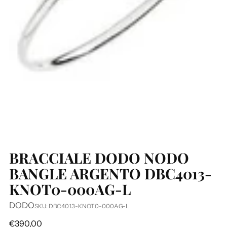
BRACCIALE DODO NODO
BANGLE ARGENTO DBC4013-
KNOT0-000AG-L
DODO
SKU: DBC4013-KNOT0-000AG-L
Prezzo
€390,00