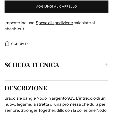
AGGIUNGI AL CARRELLO
Imposte incluse.
Spese di spedizione
calcolate al
check-out.
CONDIVIDI
SCHEDA TECNICA
Aggiungere
DESCRIZIONE
un
prodotto
Bracciale bangle Nodo in argento 925. L’intreccio di un
al
nuovo legame, la stretta di una promessa che dura per
carrello...
sempre: Stronger Together, dillo con la collezione Nodo!