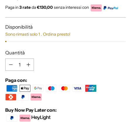
di
Paga in
3 rate
da
€130,00
senza interessi con
listino
Disponibilità
Sono rimasti solo 1 . Ordina presto!
Quantità
Quantità
Paga con:
Buy Now Pay Later con: