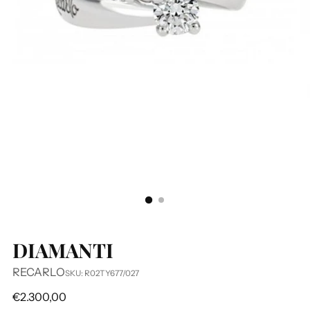
DIAMANTI
RECARLO
SKU: R02TY677/027
Prezzo
€2.300,00