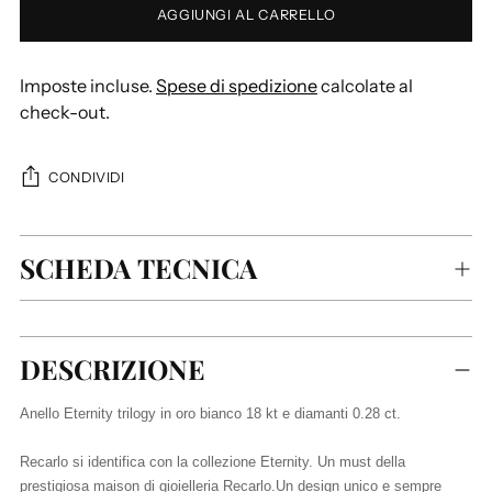
AGGIUNGI AL CARRELLO
Imposte incluse.
Spese di spedizione
calcolate al
check-out.
CONDIVIDI
SCHEDA TECNICA
Aggiungere
DESCRIZIONE
un
prodotto
Anello Eternity trilogy in oro bianco 18 kt e diamanti 0.28 ct.
al
carrello...
Recarlo si identifica con la collezione Eternity. Un must della
prestigiosa maison di gioielleria Recarlo.Un design unico e sempre