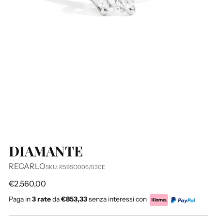
DIAMANTE
RECARLO
SKU: R59SO006/030E
Prezzo
€2.560,00
di
Paga in
3 rate
da
€853,33
senza interessi con
listino