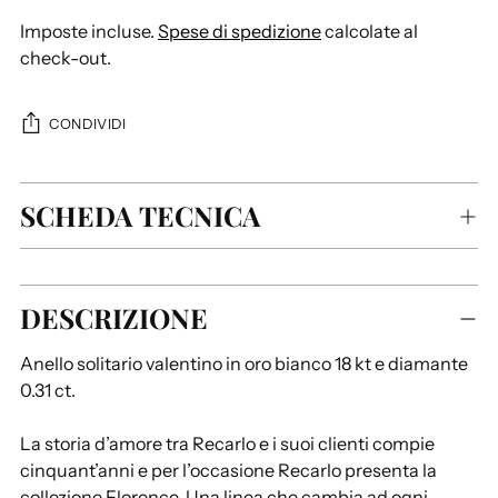
Imposte incluse.
Spese di spedizione
calcolate al
check-out.
CONDIVIDI
SCHEDA TECNICA
Aggiungere
DESCRIZIONE
un
prodotto
Anello solitario valentino in oro bianco 18 kt e diamante
al
0.31 ct.
carrello...
La storia d’amore tra Recarlo e i suoi clienti compie
cinquant’anni e per l’occasione Recarlo presenta la
collezione Florence. Una linea che cambia ad ogni